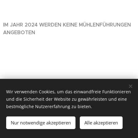
IM JAHR 2024 WERDEN KEINE MÜHLENFÜHRUNGEN
ANGEBOTEN
Wir verwenden Cookies, um das einwandfreie Funktionieren
Renzl Mühle
und die Sicherheit der Website zu gewährleisten und eine
Alle Rechte vorbehalten 2026
bestmögliche Nutzererfahrung zu bieten.
Fotos: Lena Renzl & FARBENSPIEL FOTOGRAFIE
Datenschutz
Nur notwendige akzeptieren
Alle akzeptieren
Impressum
Unterstützt von
Webnode
Cookies